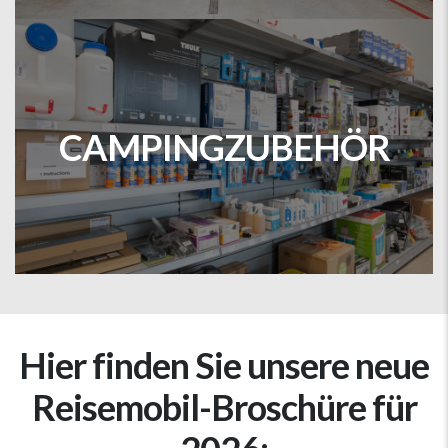
Campingzubehör /-shop
Stöbere durch unseren Camping-Zubehör – bei
CAMPINGZUBEHÖR
uns findest du alles, was du für deinen Urlaub
benötigst.
Zum Zubehör
Hier finden Sie unsere neue
Reisemobil-Broschüre für