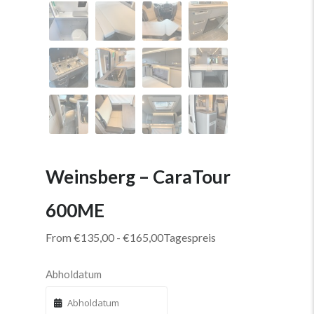
Weinsberg – CaraTour
600ME
From
€
135,00
-
€
165,00
Tagespreis
Abholdatum